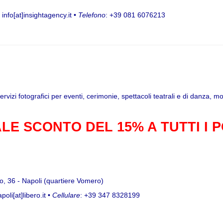
: info[at]insightagency.it •
Telefono
: +39 081 6076213
ervizi fotografici per eventi, cerimonie, spettacoli teatrali e di danza, m
LE SCONTO DEL 15% A TUTTI I 
olo, 36 - Napoli (quartiere Vomero)
poli[at]libero.it •
Cellulare
: +39 347 8328199