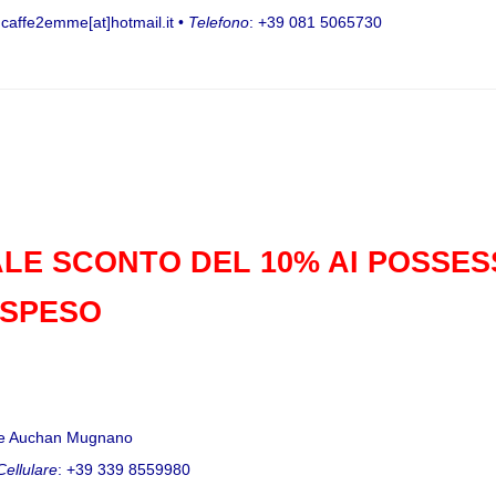
 caffe2emme[at]hotmail.it •
Telefono
: +39 081 5065730
LE SCONTO DEL 10% AI POSSES
 SPESO
ale Auchan Mugnano
Cellulare
: +39 339 8559980