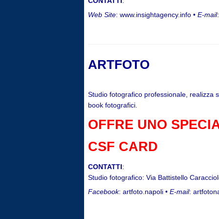
CONTATTI
:
Web Site
: www.insightagency.info •
E-mail
ARTFOTO
Studio fotografico professionale, realizza s
book fotografici.
OFFRE UNO SPECIA
CSF CARD
CONTATTI
:
Studio fotografico: Via Battistello Caracci
Facebook
: artfoto.napoli •
E-mail
: artfotona