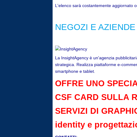
L'elenco sarà costantemente aggiornato ogn
NEGOZI E AZIENDE
La InsightAgency è un'agenzia pubblicitari
strategica. Realizza piattaforme e-commerc
smartphone e tablet.
OFFRE UNO SPECIA
CSF CARD SULLA R
SERVIZI DI GRAPHIC
identity e progettazi