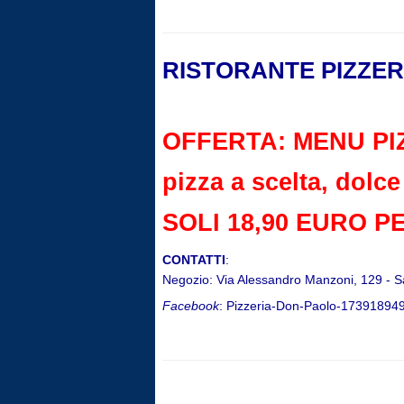
RISTORANTE PIZZER
OFFERTA: MENU PIZZA
pizza a scelta, dolc
SOLI 18,90 EURO P
CONTATTI
:
Negozio: Via Alessandro Manzoni, 129 - S
Facebook
: Pizzeria-Don-Paolo-17391894