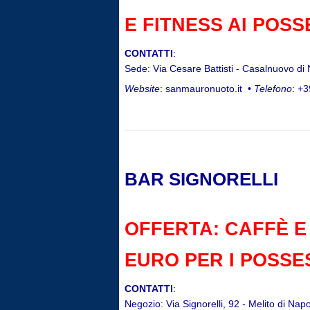
E FITNESS AI POS
CONTATTI
:
Sede: Via Cesare Battisti - Casalnuovo di 
Website
: sanmauronuoto.it •
Telefono
: +
BAR SIGNORELLI
OFFERTA: CAFFÈ E
EURO PER I POSSE
CONTATTI
:
Negozio: Via Signorelli, 92 - Melito di Napo