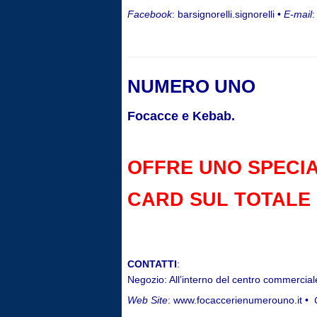
Facebook
: barsignorelli.signorelli •
E-mail
:
NUMERO UNO
Focacce e Kebab.
OFFRE UNO SPECIA
CARD SUL TOTALE
CONTATTI
:
Negozio: All’interno del centro commerci
Web Site
: www.focaccerienumerouno.it •