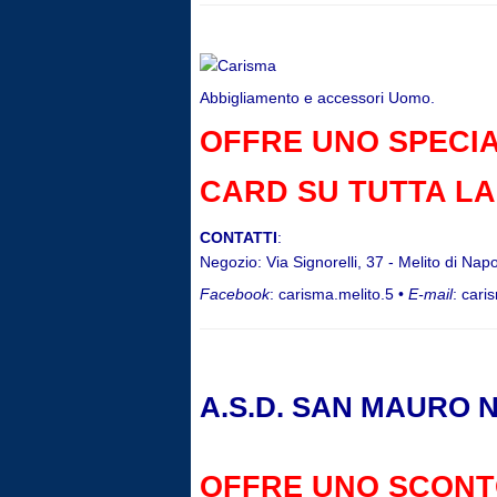
Abbigliamento e accessori Uomo.
OFFRE UNO SPECIA
CARD SU TUTTA LA
CONTATTI
:
Negozio: Via Signorelli, 37 - Melito di Napo
Facebook
: carisma.melito.5 •
E-mail
: cari
A.S.D. SAN MAURO 
OFFRE UNO SCONTO