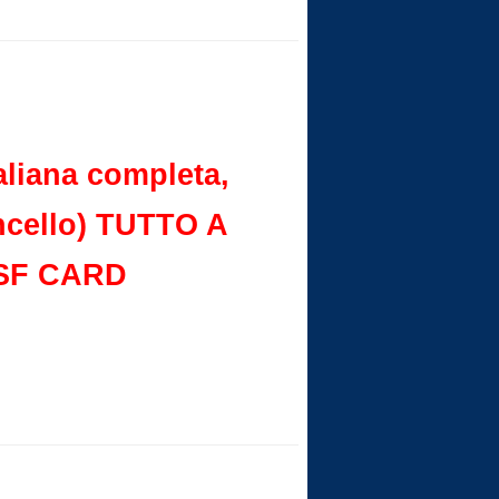
liana completa,
moncello) TUTTO A
CSF CARD