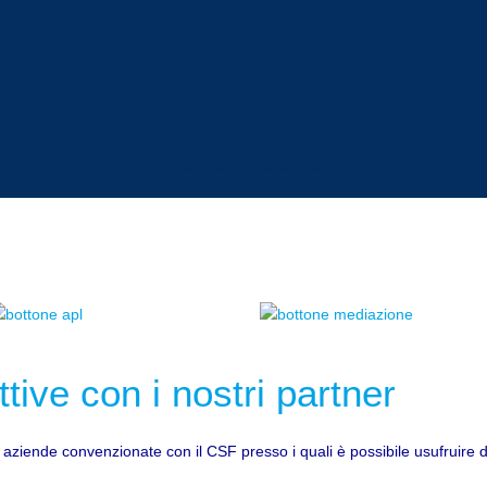
FORMAZIONE
AGENZIA PER IL LAVORO
START-UP
tive con i nostri partner
le aziende convenzionate con il CSF presso i quali è possibile usufruire di